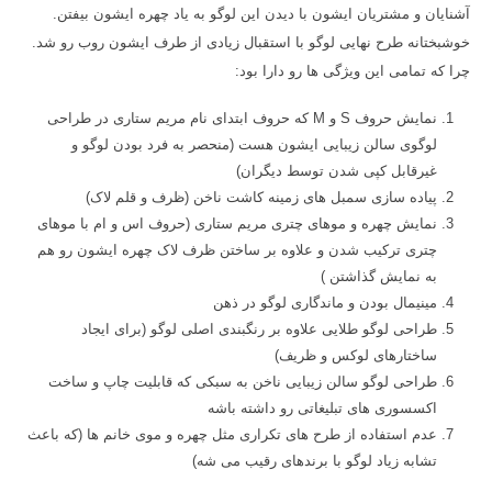
آشنایان و مشتریان ایشون با دیدن این لوگو به یاد چهره ایشون بیفتن.
خوشبختانه طرح نهایی لوگو با استقبال زیادی از طرف ایشون روب رو شد.
چرا که تمامی این ویژگی ها رو دارا بود:
نمایش حروف S و M که حروف ابتدای نام مریم ستاری در طراحی
لوگوی سالن زیبایی ایشون هست (منحصر به فرد بودن لوگو و
غیرقابل کپی شدن توسط دیگران)
پیاده سازی سمبل های زمینه کاشت ناخن (ظرف و قلم لاک)
نمایش چهره و موهای چتری مریم ستاری (حروف اس و ام با موهای
چتری ترکیب شدن و علاوه بر ساختن ظرف لاک چهره ایشون رو هم
به نمایش گذاشتن )
مینیمال بودن و ماندگاری لوگو در ذهن
طراحی لوگو طلایی علاوه بر رنگبندی اصلی لوگو (برای ایجاد
ساختارهای لوکس و ظریف)
طراحی لوگو سالن زیبایی ناخن به سبکی که قابلیت چاپ و ساخت
اکسسوری های تبلیغاتی رو داشته باشه
عدم استفاده از طرح های تکراری مثل چهره و موی خانم ها (که باعث
تشابه زیاد لوگو با برندهای رقیب می شه)