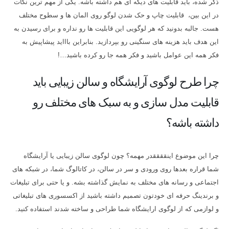
ذکر شده، باید قابلیت های دیگه ای هم داشته باشه. یکی از مهم ترین نکات
در این بین، قابلیت چاپ و حک شدن لوگو روی المان ها و سطوح مختلف
هست. جالبه بدونید که هر لوگویی این قابلیت ها رو نداره و برای رسیدن به
این هدف باید هزینه های سنگینی رو بپردازید. بنابراین باااید پیشاپیش به
فکر همه این عوامل باشید و فکر همه جا رو کرده باشید…!
چرا طرح لوگوی آرایشگاه و سالن زیبایی باید
قابلیت مدل سازی و به سبک های مختلف رو
داشته باشه؟
چرا این موضوع اینققققدر مهمه؟ چون لوگوی سالن زیبایی یا آرایشگاه
شما قراره بعدها روی ورودی و سر در سالن، در کاتالوگ شما، در شبکه های
اجتماعی و رسانه های مختلف به نمایش گذاشته بشه. و یا حتی برای تبلیغات
و برندینگ حرفه ای خودتون تصمیم داشته باشید از اکسسوری های تبلیغاتی
و لوازمی که از لوگوی ارایشگاه شما طراحی و ساخته شدند استفاده کنید.