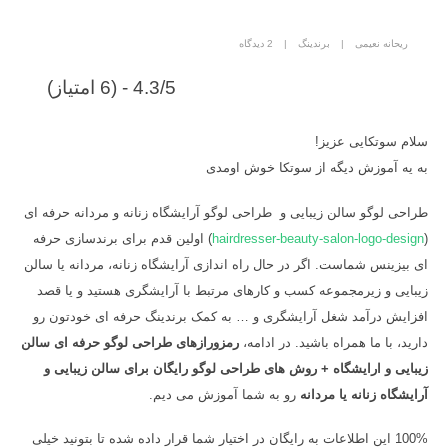
ریحانه نعیمی
برندینگ
2 دیدگاه
4.3/5 - (6 امتیاز)
سلام سوتکایی عزیز!
به یه آموزش دیگه از سوتکا خوش اومدی
طراحی لوگو سالن زیبایی و طراحی لوگو آرایشگاه زنانه و مردانه حرفه ای
(
hairdresser-beauty-salon-logo-design
) اولین قدم برای برندسازی حرفه
ای بیزینس شماست. اگر در حال راه اندازی آرایشگاه زنانه، مردانه یا سالن
زیبایی و زیرمجموعه کسب و کارهای مرتبط با آرایشگری هستید و یا قصد
افزایش درآمد شغل آرایشگری و … به کمک برندینگ حرفه ای خودتون رو
دارید، با ما همراه باشید. در ادامه،
رمزورازهای طراحی لوگو حرفه ای سالن
زیبایی و ارایشگاه + روش های طراحی لوگو رایگان برای سالن زیبایی و
آرایشگاه زنانه یا مردانه
رو به شما آموزش می دیم.
100% این اطلاعات به رایگان در اختیار شما قرار داده شده تا بتونید خیلی