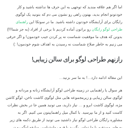
اما اگر هم علاقه مندید که توجهی به این حرف ها نداشته باشید و کار
خودتونو انجام بدید، بهتون راهی رو نشون می دم که بتونید یک لوگوی
رایگان برای آرایشگاه خودتون داشته باشید. ما در سوتکا این
راهنمای
طراحی لوگو رایگان
رو براتون آماده کردیم تا برخی از افراد (به جز شما!!!)
بدونن که هدف ما موفقیت شماست نه پر کردن جیب خودمون! و اگر حرفی
می زنیم به خاطر صلاح شماست نه رسیدن به اهداف شوم خودمون! :)
رازنهم طراحی لوگو برای سالن زیبایی!
این مقاله ادامه دارد…! به ما سر بزنید…
هر سوال یا راهنمایی در زمینه طراحی لوگو آرایشگاه زنانه و مردانه و
لوگوی سالن زیبایی و زیرمجموعه هایی مثل لوگوی کاشت ناخن، لوگو کاشن
مژه، لوگوی کاشت ابرو و … نیاز دارید، می تونید همین جا در بخش نظرات
کامنت کنید و از ما بپرسید. با کمال میل راهنماییتون می کنیم. اگر به
مشاوره رایگان طراحی لوگو نیاز داشتید می تونید از طریق دکمه های زیر
به طور مستقیم با ما تماس بگیرید یا فرم روانشناسی سلیقه لوگو رو در